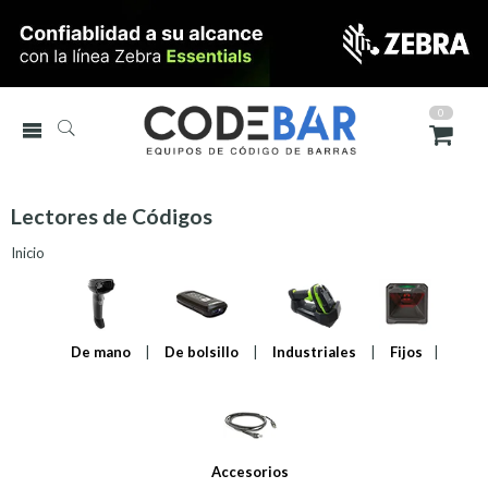
0
Lectores de Códigos
Sidebar
Inicio
De mano
|
De bolsillo
|
Industriales
|
Fijos
|
Accesorios