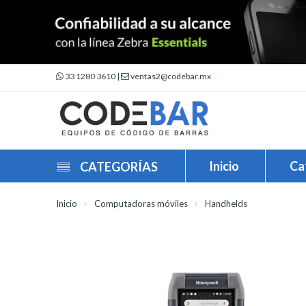
33 1280 3610
|
ventas2@codebar.mx
Inicio
Ca
CATEGORÍAS
Inicio
Computadoras móviles
Handhelds