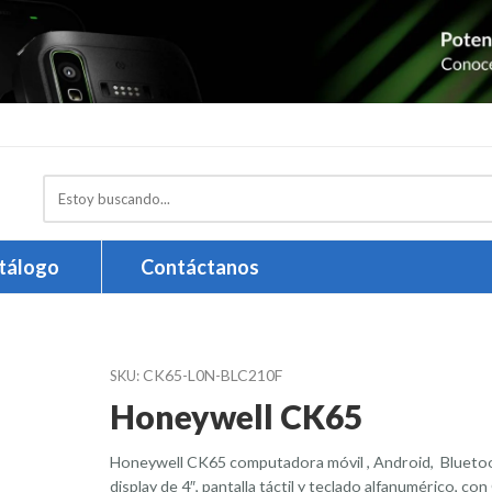
Search
here
tálogo
Contáctanos
CK65-L0N-BLC210F
SKU:
Honeywell CK65
Honeywell CK65 computadora móvil , Android, Blueto
display de 4″, pantalla táctil y teclado alfanumérico, c