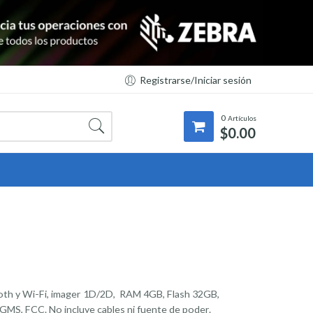
Registrarse/Iniciar sesión
0
Artículos
$
0.00
oth y Wi-Fi, imager 1D/2D, RAM 4GB, Flash 32GB,
on GMS, FCC. No incluye cables ni fuente de poder.