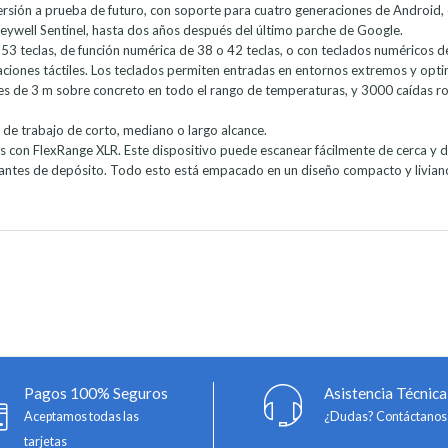
versión a prueba de futuro, con soporte para cuatro generaciones de Androi
neywell Sentinel, hasta dos años después del último parche de Google.
o 53 teclas, de función numérica de 38 o 42 teclas, o con teclados numéricos 
aciones táctiles. Los teclados permiten entradas en entornos extremos y optim
les de 3 m sobre concreto en todo el rango de temperaturas, y 3000 caídas r
de trabajo de corto, mediano o largo alcance.
 con FlexRange XLR. Este dispositivo puede escanear fácilmente de cerca y de
antes de depósito. Todo esto está empacado en un diseño compacto y liviano
Pagos 100% Seguros
Asistencia Técnica
Aceptamos todas las
¿Dudas? Contáctanos
tarjetas