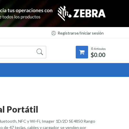
Registrarse/Iniciar sesión
0
Artículos
$
0.00
 Portátil
Bluetooth, NFC y Wi-Fi, Imager 1D/2D SE4850 Rango
o de 47 teclas, cables y cargador se venden por