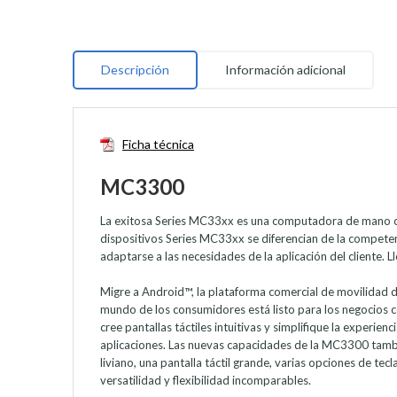
Descripción
Información adicional
Ficha técnica
MC3300
La exitosa Series MC33xx es una computadora de mano con te
dispositivos Series MC33xx se diferencian de la competen
adaptarse a las necesidades de la aplicación del cliente. 
Migre a Android™, la plataforma comercial de movilidad
mundo de los consumidores está listo para los negocios co
cree pantallas táctiles intuitivas y simplifique la experi
aplicaciones. Las nuevas capacidades de la MC3300 tambié
liviano, una pantalla táctil grande, varias opciones de 
versatilidad y flexibilidad incomparables.