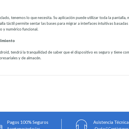
teclado, tenemos lo que necesita. Su aplicación puede utilizar toda la pantalla
la táctil permite sentar las bases para migrar a interfaces intuitivas basadas 
o y numérico funcional.
dimiento
roid, tendrá la tranquilidad de saber que el dispositivo es seguro y tiene 
resariales y de almacén.
Pagos 100% Seguros
Asistencia Técnica
Aceptamos todas las
¿Dudas? Contáctanos