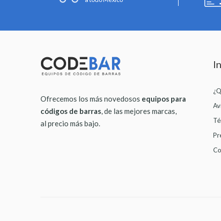
I
¿Q
Ofrecemos los más novedosos
equipos para
Av
códigos de barras
, de las mejores marcas,
Té
al precio más bajo.
Pr
Co