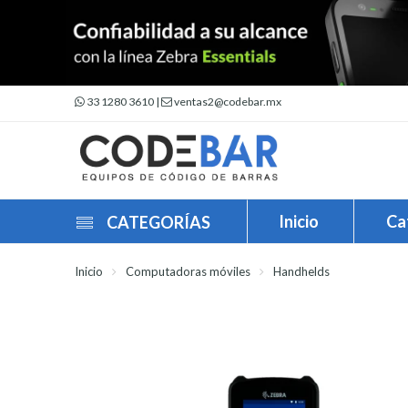
33 1280 3610
|
ventas2@codebar.mx
Inicio
Ca
CATEGORÍAS
Inicio
Computadoras móviles
Handhelds