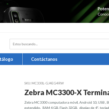
Search
here
tálogo
Contáctanos
MC330L-GJ4EG4RW
SKU:
Zebra MC3300-X Terminal
Zebra MC3300 computadora móvil, Android 10, USB , 
extendido, RAM 4 GB, Flash 32GB, display de 4″, teclad