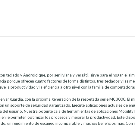
clado y Android que, por ser liviana y versátil, sirve para el hogar, el alma
cia porque ofrecen cuatro factores de forma distintos, tres teclados y las 
Lleve la productividad y la eficiencia a otro nivel con la familia de computad
 de vanguardia, con la próxima generación de la respetada serie MC3000. El
n un soporte de seguridad garantizado. Ejecute aplicaciones actuales de emula
encia del usuario. Nuestra potente caja de herramientas de aplicaciones Mobilit
n le permiten optimizar los procesos y mejorar la productividad. Este dispo
teclado, un rendimiento de escaneo incomparable y muchos beneficios más. Con